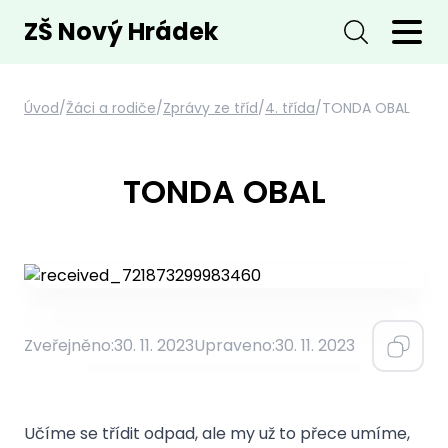
ZŠ Nový Hrádek
Úvod
/
Žáci a rodiče
/
Zprávy ze tříd
/
4. třída
/
TONDA OBAL
TONDA OBAL
Zveřejněno:
30. 11. 2023
Upraveno:
30. 11. 2023
Učíme se třídit odpad, ale my už to přece umíme,