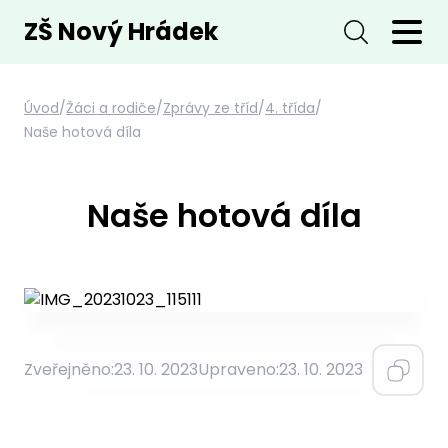
ZŠ Nový Hrádek
Úvod
/
Žáci a rodiče
/
Zprávy ze tříd
/
4. třída
/
Naše hotová díla
Naše hotová díla
Zveřejněno:
23. 10. 2023
Upraveno:
23. 10. 2023