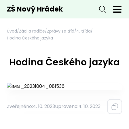
ZŠ Nový Hrádek
Úvod
/
Žáci a rodiče
/
Zprávy ze tříd
/
4. třída
/
Hodina Českého jazyka
Hodina Českého jazyka
Zveřejněno:
4. 10. 2023
Upraveno:
4. 10. 2023