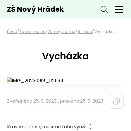
ZŠ Nový Hrádek
Úvod
/
Žáci a rodiče
/
Zprávy ze tříd
/
4. třída
/
Vycházka
Vycházka
Zveřejněno:
25. 9. 2023
Upraveno:
25. 9. 2023
Krásné počasí, musíme toho využít :)