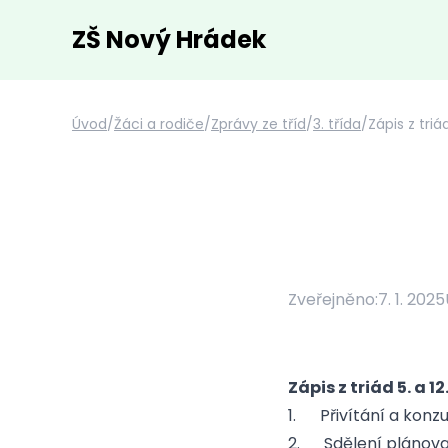
ZŠ Nový Hrádek
Úvod
/
Žáci a rodiče
/
Zprávy ze tříd
/
3. třída
/
Zápis z triá
Zveřejněno:
7. 1. 2025
Zápis z triád 5. a 12
1. Přivítání a konzu
2. Sdělení plánovan