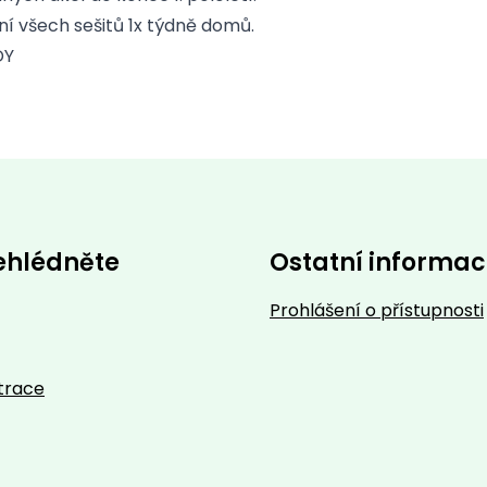
ní všech sešitů 1x týdně domů.
DY
ehlédněte
Ostatní informa
Prohlášení o přístupnosti
trace