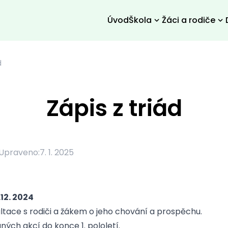
Úvod
Škola
Žáci a rodiče
d
Zápis z triád
Upraveno:
7. 1. 2025
.12. 2024
ltace s rodiči a žákem o jeho chování a prospěchu.
ých akcí do konce 1. pololetí.