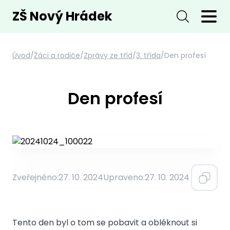
ZŠ Nový Hrádek
Úvod
/
Žáci a rodiče
/
Zprávy ze tříd
/
3. třída
/
Den profesí
Den profesí
Zveřejněno:
27. 10. 2024
Upraveno:
27. 10. 2024
Tento den byl o tom se pobavit a obléknout si