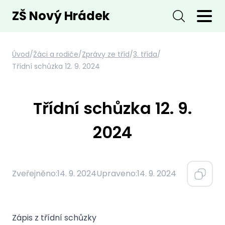
ZŠ Nový Hrádek
Úvod
/
Žáci a rodiče
/
Zprávy ze tříd
/
3. třída
/
Třídní schůzka 12. 9. 2024
Třídní schůzka 12. 9.
2024
Zveřejněno:
14. 9. 2024
Upraveno:
14. 9. 2024
Zápis z třídní schůzky