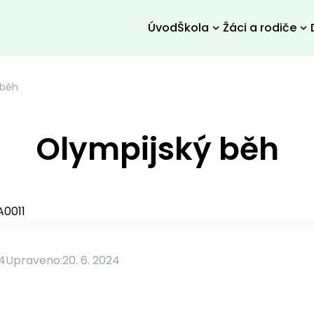
Úvod
Škola
Žáci a rodiče
 běh
Olympijský běh
24
Upraveno:
20. 6. 2024