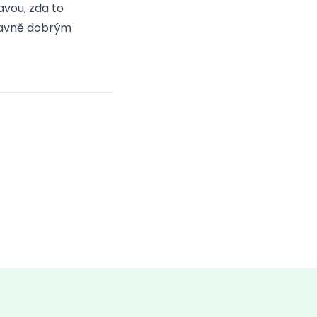
avou, zda to
hlavně dobrým