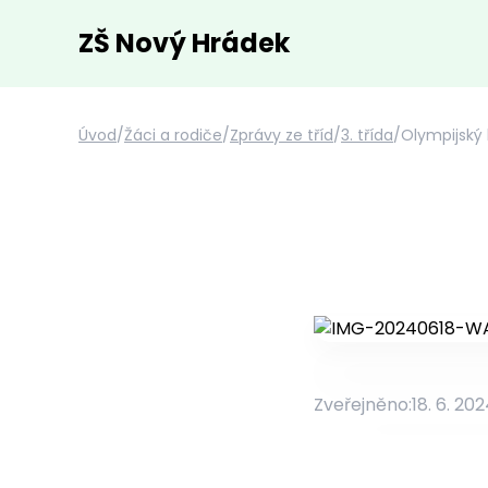
ZŠ Nový Hrádek
Úvod
/
Žáci a rodiče
/
Zprávy ze tříd
/
3. třída
/
Olympijský
Zveřejněno:
18. 6. 20