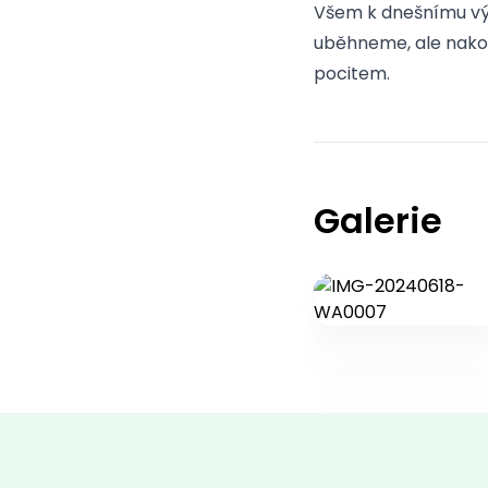
Všem k dnešnímu výk
uběhneme, ale nakon
pocitem.
Galerie