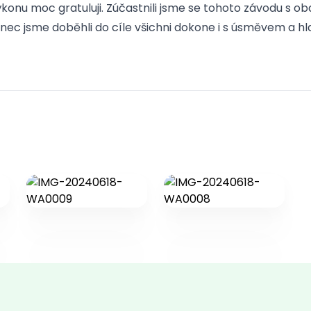
onu moc gratuluji. Zúčastnili jsme se tohoto závodu s ob
ec jsme doběhli do cíle všichni dokone i s úsměvem a 