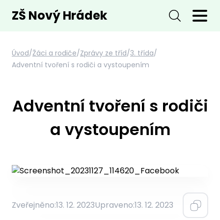
ZŠ Nový Hrádek
Úvod
/
Žáci a rodiče
/
Zprávy ze tříd
/
3. třída
/
Adventní tvoření s rodiči a vystoupením
Adventní tvoření s rodiči
a vystoupením
Zveřejněno:
13. 12. 2023
Upraveno:
13. 12. 2023