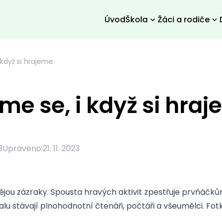
Úvod
Škola
Žáci a rodiče
 když si hrajeme
me se, i když si hra
3
Upraveno:
21. 11. 2023
 dějou zázraky. Spousta hravých aktivit zpestřuje prvňáčků
alu stávají plnohodnotní čtenáři, počtáři a všeumělci. Fot