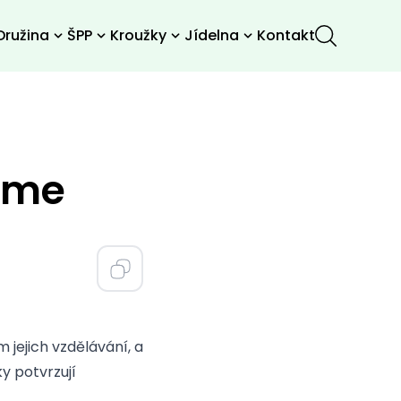
Družina
ŠPP
Kroužky
Jídelna
Kontakt
jeme
m jejich vzdělávání, a
ky potvrzují