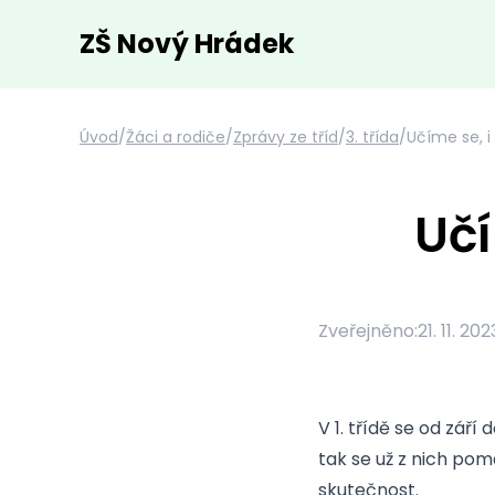
ZŠ Nový Hrádek
Úvod
/
Žáci a rodiče
/
Zprávy ze tříd
/
3. třída
/
Učíme se, i
Učí
Zveřejněno:
21. 11. 202
V 1. třídě se od září
tak se už z nich pom
skutečnost.