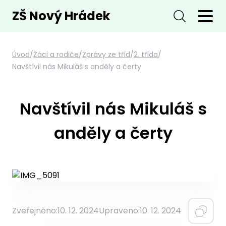
ZŠ Nový Hrádek
Úvod
/
Žáci a rodiče
/
Zprávy ze tříd
/
2. třída
/
Navštívil nás Mikuláš s anděly a čerty
Navštívil nás Mikuláš s
anděly a čerty
Zveřejněno:
10. 12. 2024
Upraveno:
10. 12. 2024