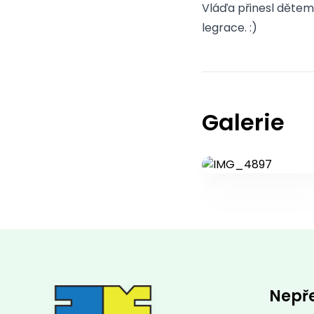
Vláďa přinesl dětem n
legrace. :)
Galerie
Nepř