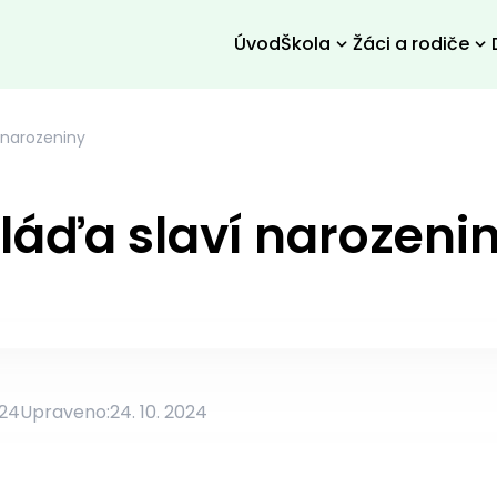
Úvod
Škola
Žáci a rodiče
 narozeniny
láďa slaví narozeni
024
Upraveno:
24. 10. 2024