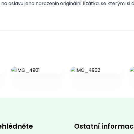
a oslavu jeho narozenin originální lízátka, se kterými si d
ehlédněte
Ostatní informa