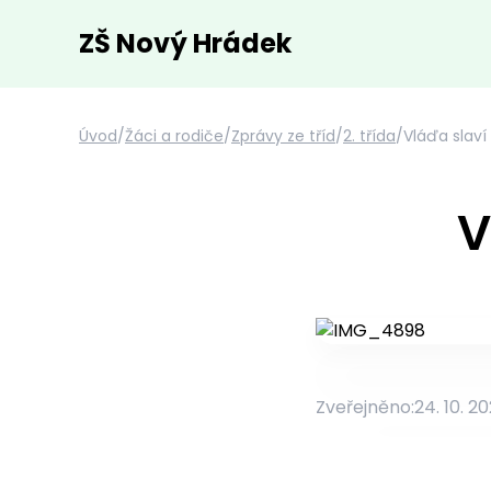
ZŠ Nový Hrádek
Úvod
/
Žáci a rodiče
/
Zprávy ze tříd
/
2. třída
/
Vláďa slaví
V
Zveřejněno:
24. 10. 2