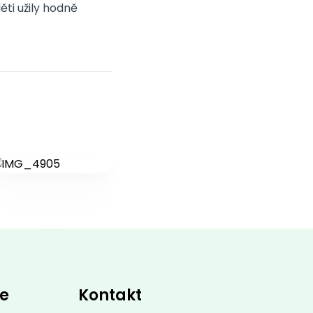
ěti užily hodně
ce
Kontakt