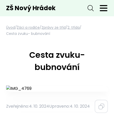
ZŠ Nový Hrádek
Úvod
/
Žáci a rodiče
/
Zprávy ze tříd
/
2. třída
/
Cesta zvuku- bubnování
Cesta zvuku-
bubnování
Zveřejněno:
4. 10. 2024
Upraveno:
4. 10. 2024