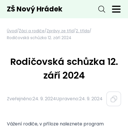
ZŠ Nový Hrádek
Úvod
/
Žáci a rodiče
/
Zprávy ze tříd
/
2. třída
/
Rodičovská schůzka 12. září 2024
Rodičovská schůzka 12.
září 2024
Zveřejněno:
24. 9. 2024
Upraveno:
24. 9. 2024
Vážení rodiče, v příloze naleznete program