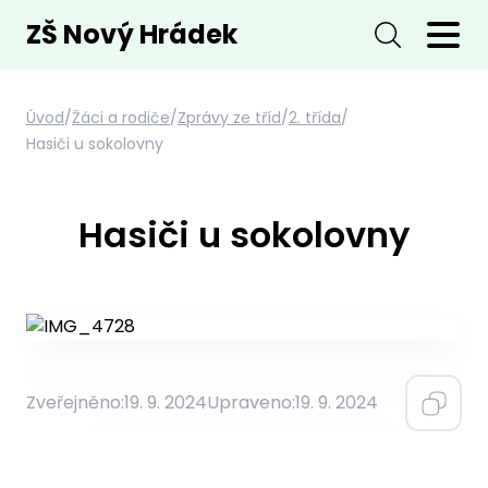
ZŠ Nový Hrádek
Úvod
/
Žáci a rodiče
/
Zprávy ze tříd
/
2. třída
/
Hasiči u sokolovny
Hasiči u sokolovny
Zveřejněno:
19. 9. 2024
Upraveno:
19. 9. 2024