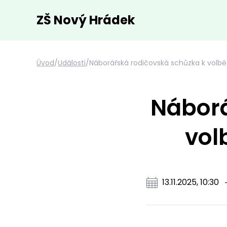
ZŠ Nový Hrádek
Úvod
/
Události
/
Náborářská rodičovská schůzka k volbě 
Náborá
vol
13.11.2025, 10:30