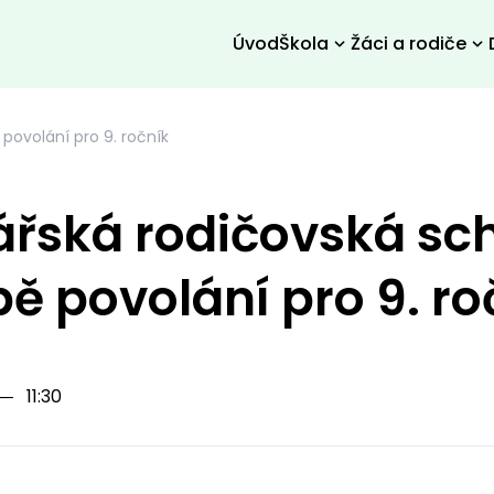
Úvod
Škola
Žáci a rodiče
povolání pro 9. ročník
řská rodičovská sc
bě povolání pro 9. ro
―
11:30