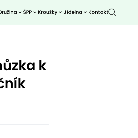
Družina
ŠPP
Kroužky
Jídelna
Kontakt
hůzka k
čník