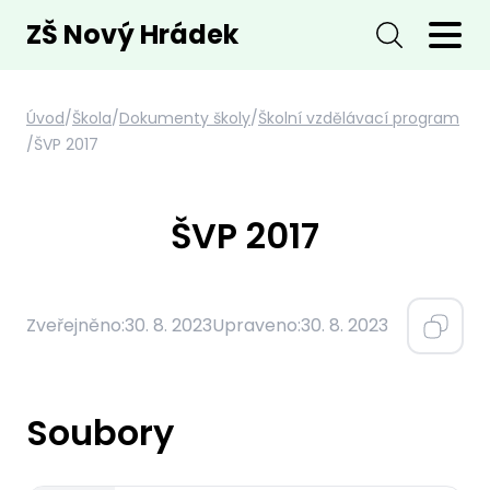
ZŠ Nový Hrádek
Úvod
/
Škola
/
Dokumenty školy
/
Školní vzdělávací program
/
ŠVP 2017
ŠVP 2017
Zveřejněno:
30. 8. 2023
Upraveno:
30. 8. 2023
Soubory