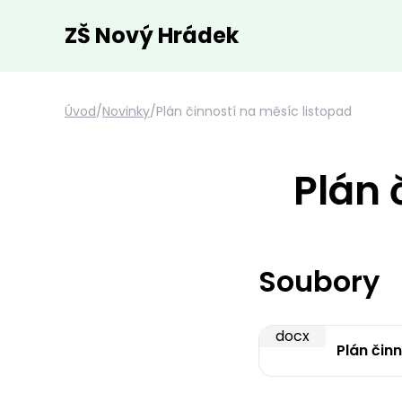
ZŠ Nový Hrádek
Úvod
/
Novinky
/
Plán činností na měsíc listopad
Plán 
Soubory
docx
Plán čin