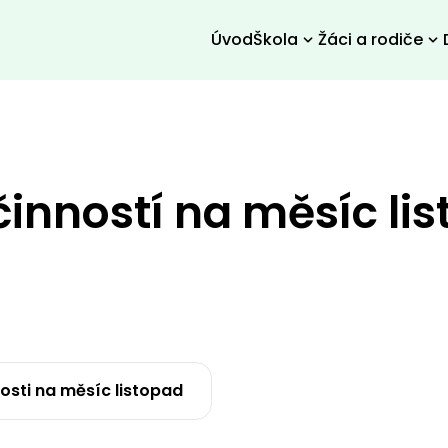
Úvod
Škola
Žáci a rodiče
činností na měsíc li
nosti na měsíc listopad