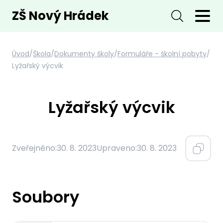
ZŠ Nový Hrádek
Úvod
/
Škola
/
Dokumenty školy
/
Formuláře - školní pobyty
/
Lyžařský výcvik
Lyžařský výcvik
Zveřejněno:
30. 8. 2023
Upraveno:
30. 8. 2023
Soubory