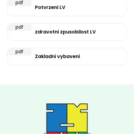
pdf
Potvrzeni LV
pdf
zdravotni zpusobilost LV
pdf
Zakladni vybaveni