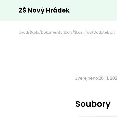
ZŠ Nový Hrádek
Úvod
/
Škola
/
Dokumenty školy
/
Školní řád
/
Dodatek č. 1
Zveřejněno:
28. 11. 20
Soubory