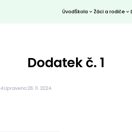
Úvod
Škola
Žáci a rodiče
Dodatek č. 1
24
Upraveno:
28. 11. 2024