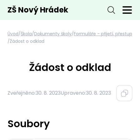
ZŠ Nový Hrádek
Úvod
/
Škola
/
Dokumenty školy
/
Formuláře - přijetí, přestup
/
Žádost o odklad
Žádost o odklad
Zveřejněno:
30. 8. 2023
Upraveno:
30. 8. 2023
Soubory