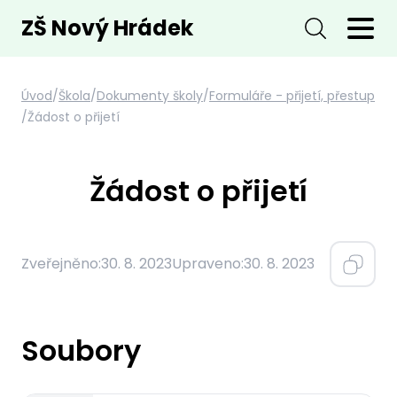
ZŠ Nový Hrádek
Úvod
/
Škola
/
Dokumenty školy
/
Formuláře - přijetí, přestup
/
Žádost o přijetí
Žádost o přijetí
Zveřejněno:
30. 8. 2023
Upraveno:
30. 8. 2023
Soubory